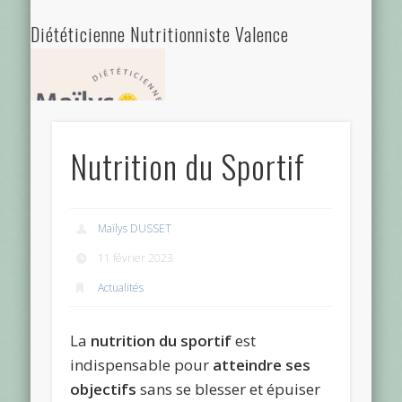
Diététicienne Nutritionniste Valence
Nutrition du Sportif
Diététicienne Nutritionniste à Valence - 26000 - Drôme
Ardèche
Maïlys DUSSET
Diététicienne Valence
11 février 2023
Actualités
La
nutrition du sportif
est
indispensable pour
atteindre ses
objectifs
sans se blesser et épuiser