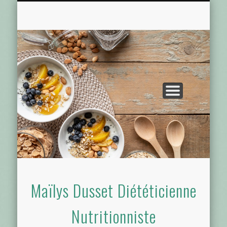
CONSULTATION DIÉTÉTIQUE
PRÉSENTATION
ACTUALITÉS
CONTACT
ACCUEIL
Maïlys Dusset Diététicienne
Nutritionniste