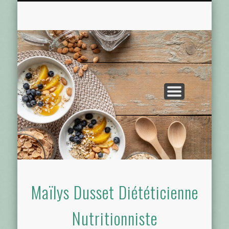
CONSULTATION DIÉTÉTIQUE
PRÉSENTATION
ACTUALITÉS
CONTACT
ACCUEIL
Maïlys Dusset Diététicienne
Nutritionniste