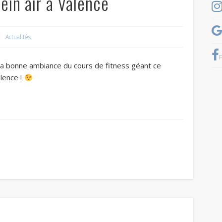
ein air à Valence
Diététicienne Valence
Actualités
 la bonne ambiance du cours de fitness géant ce
alence !