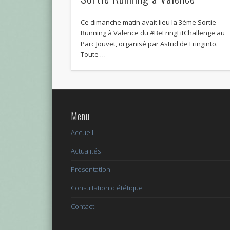
Ce dimanche matin avait lieu la 3ème Sortie
Running à Valence du #BeFringFitChallenge au
Parc Jouvet, organisé par Astrid de Fringinto.
Toute …
Menu
Accueil
Actualités
Présentation
Consultation diététique
Contact